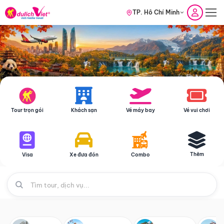
TP. Hồ Chí Minh
Tour trọn gói
Khách sạn
Vé máy bay
Vé vui chơi
Thêm
Visa
Xe đưa đón
Combo