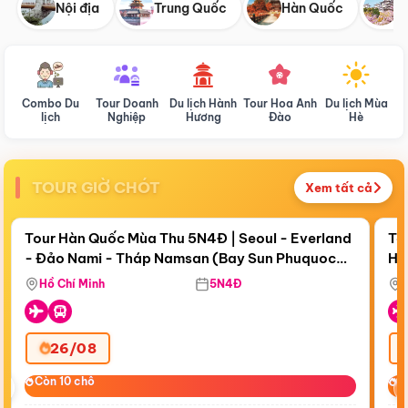
Nội địa
Trung Quốc
Hàn Quốc
N
Combo Du
Tour Doanh
Du lịch Hành
Tour Hoa Anh
Du lịch Mùa
D
lịch
Nghiệp
Hương
Đào
Hè
TOUR GIỜ CHÓT
Xem tất cả
Điểm nổi bật
Còn
18 ngày 06:49:36
Cò
Tour Hàn Quốc Mùa Thu 5N4Đ | Seoul - Everland
To
- Đảo Nami - Tháp Namsan (Bay Sun Phuquoc
Hò
Bay Sun Phuquoc Airways
Tặ
Airways)
Aq
Hồ Chí Minh
5N4Đ
26/08
‹
Còn 10 chỗ
Còn 10 chỗ
C
C