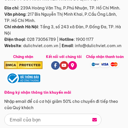
Địa chỉ
: 239A Hoàng Văn Thụ, P.Phú Nhuận, TP. Hồ Chí Minh.
Văn phòng
:
217 Bis Nguyễn Thị Minh Khai, P.Cầu Ông Lãnh,
TP. Hồ Chí Minh.
Chi nhánh Hà Nội
:
Tầng 3, số 243 xã Đàn, P.Đống Đa, TP. Hà
Nội
Điện thoại
:
028 73056789
|
Hotline
:
1900 1177
Website
:
dulichviet.com.vn
|
Email
:
info@dulichviet.com.vn
Chứng nhận
Kết nối với chúng tôi
Chấp nhận thanh toán
Đăng ký nhận thông tin khuyến mãi
Nhập email để có cơ hội giảm 50% cho chuyến đi tiếp theo
của Quý khách