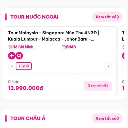
TOUR NƯỚC NGOÀI
Xem tất cả
Điểm nổi bật
Tour Malaysia - Singapore Mùa Thu 4N3Đ |
To
Kuala Lumpur - Malacca - Johor Baru -
Lử
Singapore
Hồ Chí Minh
5N4Đ
13/08
Giá từ:
Giá
Xem chi tiết
13.990.000đ
1
TOUR CHÂU Á
Xem tất cả
Điểm nổi bật