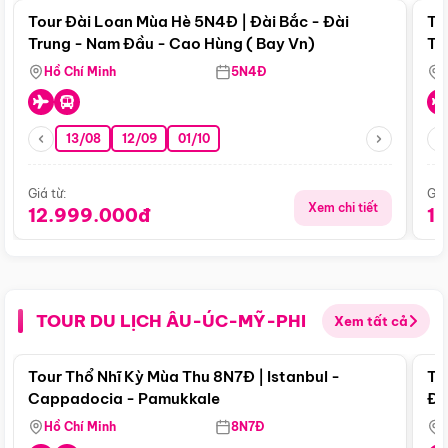
Tour Đài Loan Mùa Hè 5N4Đ | Đài Bắc - Đài
To
Trung - Nam Đầu - Cao Hùng ( Bay Vn)
Tr
Hồ Chí Minh
5N4Đ
13/08
12/09
01/10
Giá từ:
Giá
Xem chi tiết
12.999.000đ
1
TOUR DU LỊCH ÂU-ÚC-MỸ-PHI
Xem tất cả
Điểm nổi bật
Tour Thổ Nhĩ Kỳ Mùa Thu 8N7Đ | Istanbul -
To
Cappadocia - Pamukkale
Đế
Hồ Chí Minh
8N7Đ