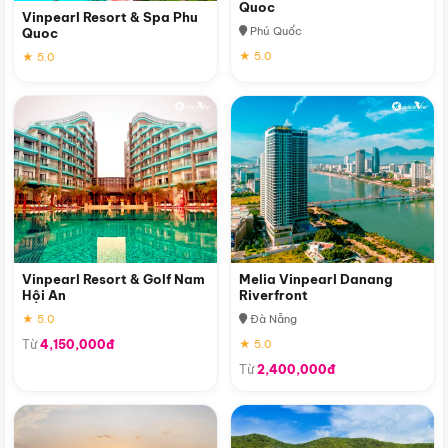
Quoc
Vinpearl Resort & Spa Phu
Phú Quốc
Quoc
★ 5.0
★ 5.0
Vinpearl Resort & Golf Nam
Melia Vinpearl Danang
Hội An
Riverfront
★ 5.0
Đà Nẵng
Từ
4,150,000đ
★ 5.0
Từ
2,400,000đ