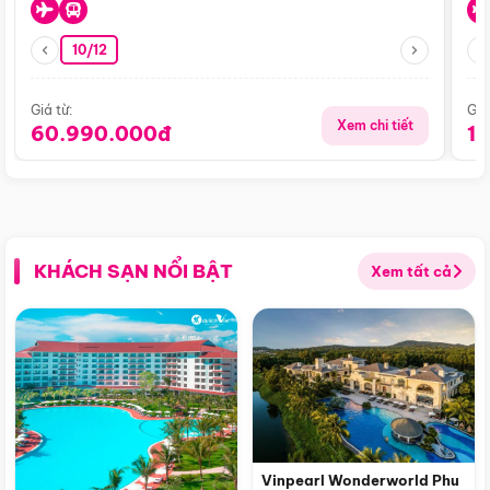
10/12
Giá từ:
Giá
Xem chi tiết
60.990.000đ
1
KHÁCH SẠN NỔI BẬT
Xem tất cả
Vinpearl Wonderworld Phu