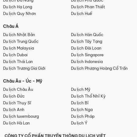
Du lịch Đà Nẵng
Du lịch Phú Quốc
Du lịch Hạ Long
Du lịch Phan Thiết
Du lịch Quy Nhơn
Du lịch Huế
Châu Á
Du lịch Nhật Bản
Du lịch Hàn Quốc
Du lịch Trung Quốc
Du lịch Tây Tạng
Du lịch Malaysia
Du lịch Đài Loan
Du lịch Dubai
Du lịch Singapore
Du lịch Thái Lan
Du lịch Indonesia
Du lịch Trương Gia Giới
Du lịch Phượng Hoàng Cổ Trấn
Châu Âu - Úc - Mỹ
Du lịch Châu Âu
Du lịch Mỹ
Du lịch Đức
Du lịch Thổ Nhĩ Kỳ
Du lịch Thụy Sĩ
Du lịch Bỉ
Du lịch Anh
Du lịch Nga
Du lịch luxembourg
Du lịch Pháp
Du lịch Hà Lan
Du lịch Ý
CÔNG TY CỔ PHẦN TRUYỀN THÔNG DU LỊCH VIỆT