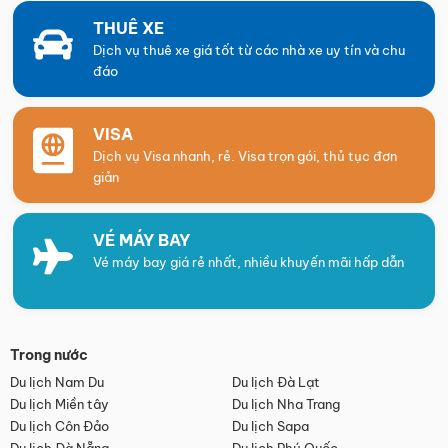
THUÊ XE
Dịch vụ thuê xe giá tốt từ các nhà xe uy tín và chu
đáo
VISA
Dịch vụ Visa nhanh, rẻ. Visa trọn gói, thủ tục đơn
giản
VÉ MÁY BAY
Vé máy bay giá rẻ nhất, nhiều khuyến mãi hấp dẫn
Trong nước
Du lịch Nam Du
Du lịch Đà Lạt
Du lịch Miền tây
Du lịch Nha Trang
Du lịch Côn Đảo
Du lịch Sapa