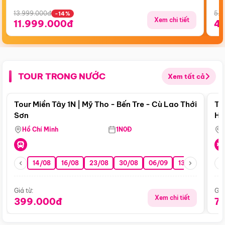
13.999.000đ
5.5
-14%
Xem chi tiết
11.999.000đ
4
TOUR TRONG NƯỚC
Xem tất cả
Điểm nổi bật
Tour Miền Tây 1N | Mỹ Tho - Bến Tre - Cù Lao Thới
To
Sơn
Hu
Hồ Chí Minh
1N0Đ
14/08
16/08
23/08
30/08
06/09
13/09
20/0
Giá từ:
Giá
Xem chi tiết
399.000đ
7