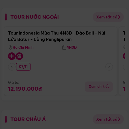
TOUR NƯỚC NGOÀI
Xem tất cả
Điểm nổi bật
Tour Indonesia Mùa Thu 4N3Đ | Đảo Bali - Núi
To
Lửa Batur - Làng Penglipuran
Tr
Hồ Chí Minh
4N3Đ
07/11
Giá từ:
Giá
Xem chi tiết
12.190.000đ
1
TOUR CHÂU Á
Xem tất cả
Điểm nổi bật