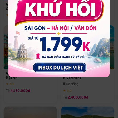
Quoc
Vinpearl Resort & Spa Phu
Phú Quốc
Quoc
★ 5.0
★ 5.0
Vinpearl Resort & Golf Nam
Melia Vinpearl Danang
Hội An
Riverfront
★ 5.0
Đà Nẵng
Từ
4,150,000đ
★ 5.0
Từ
2,400,000đ