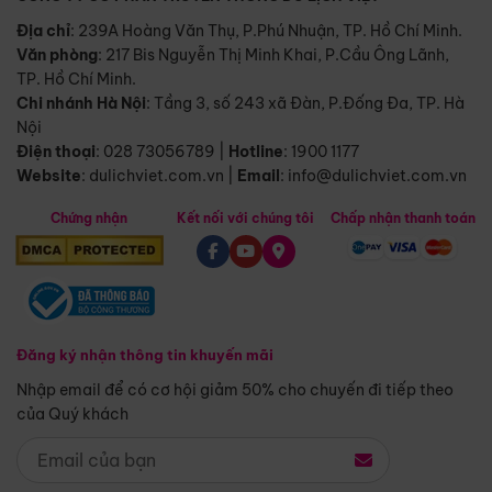
Địa chỉ
: 239A Hoàng Văn Thụ, P.Phú Nhuận, TP. Hồ Chí Minh.
Văn phòng
:
217 Bis Nguyễn Thị Minh Khai, P.Cầu Ông Lãnh,
TP. Hồ Chí Minh.
Chi nhánh Hà Nội
:
Tầng 3, số 243 xã Đàn, P.Đống Đa, TP. Hà
Nội
Điện thoại
:
028 73056789
|
Hotline
:
1900 1177
Website
:
dulichviet.com.vn
|
Email
:
info@dulichviet.com.vn
Chứng nhận
Kết nối với chúng tôi
Chấp nhận thanh toán
Đăng ký nhận thông tin khuyến mãi
Nhập email để có cơ hội giảm 50% cho chuyến đi tiếp theo
của Quý khách