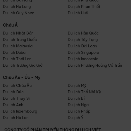
Du lịch Đà Nẵng
Du lịch Phú Quốc
Du lịch Hạ Long
Du lịch Phan Thiết
Du lịch Quy Nhơn
Du lịch Huế
Châu Á
Du lịch Nhật Bản
Du lịch Hàn Quốc
Du lịch Trung Quốc
Du lịch Tây Tạng
Du lịch Malaysia
Du lịch Đài Loan
Du lịch Dubai
Du lịch Singapore
Du lịch Thái Lan
Du lịch Indonesia
Du lịch Trương Gia Giới
Du lịch Phượng Hoàng Cổ Trấn
Châu Âu - Úc - Mỹ
Du lịch Châu Âu
Du lịch Mỹ
Du lịch Đức
Du lịch Thổ Nhĩ Kỳ
Du lịch Thụy Sĩ
Du lịch Bỉ
Du lịch Anh
Du lịch Nga
Du lịch luxembourg
Du lịch Pháp
Du lịch Hà Lan
Du lịch Ý
CÔNG TY CỔ PHẦN TRUYỀN THÔNG DU LỊCH VIỆT