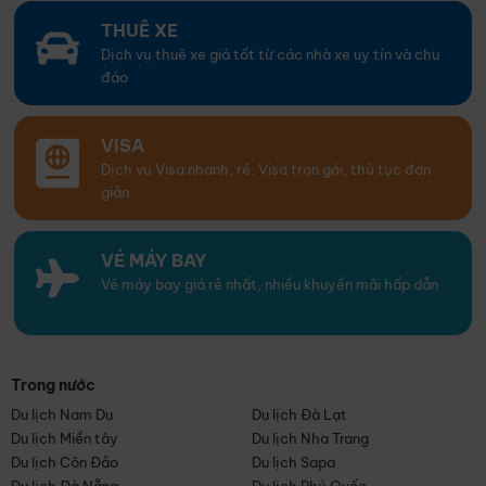
THUÊ XE
Dịch vụ thuê xe giá tốt từ các nhà xe uy tín và chu
đáo
VISA
Dịch vụ Visa nhanh, rẻ. Visa trọn gói, thủ tục đơn
giản
VÉ MÁY BAY
Vé máy bay giá rẻ nhất, nhiều khuyến mãi hấp dẫn
Trong nước
Du lịch Nam Du
Du lịch Đà Lạt
Du lịch Miền tây
Du lịch Nha Trang
Du lịch Côn Đảo
Du lịch Sapa