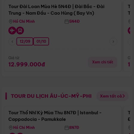
Tour Đài Loan Mùa Hè 5N4Đ | Đài Bắc - Đài
To
Trung - Nam Đầu - Cao Hùng ( Bay Vn)
Tr
Hồ Chí Minh
5N4Đ
12/09
01/10
Giá từ:
Giá
Xem chi tiết
12.999.000đ
1
TOUR DU LỊCH ÂU-ÚC-MỸ-PHI
Xem tất cả
Điểm nổi bật
Tour Thổ Nhĩ Kỳ Mùa Thu 8N7Đ | Istanbul -
To
Cappadocia - Pamukkale
Đế
Hồ Chí Minh
8N7Đ