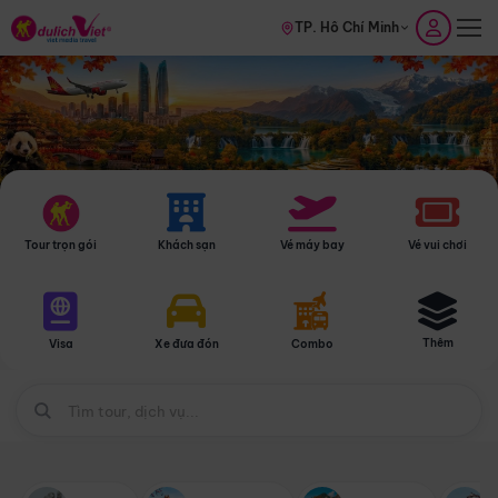
TP. Hồ Chí Minh
Tour trọn gói
Khách sạn
Vé máy bay
Vé vui chơi
Thêm
Visa
Xe đưa đón
Combo