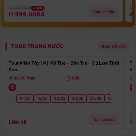
13.999.000đ
5.5
-14%
Xem chi tiết
11.999.000đ
4
TOUR TRONG NƯỚC
Xem tất cả
Điểm nổi bật
Tour Miền Tây 1N | Mỹ Tho - Bến Tre - Cù Lao Thới
To
Sơn
Hu
Hồ Chí Minh
1N0Đ
14/08
16/08
23/08
30/08
06/09
13/09
20/0
Giá
Xem chi tiết
7
Liên hệ