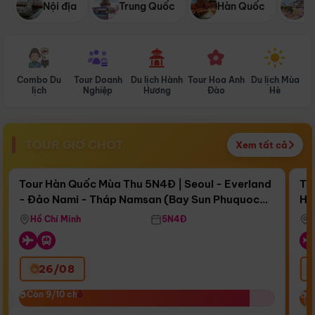
Nội địa
Trung Quốc
Hàn Quốc
N
Combo Du
Tour Doanh
Du lịch Hành
Tour Hoa Anh
Du lịch Mùa
D
lịch
Nghiệp
Hương
Đào
Hè
TOUR GIỜ CHÓT
Xem tất cả
Điểm nổi bật
Còn
16 ngày 15:16:30
Cò
Tour Hàn Quốc Mùa Thu 5N4Đ | Seoul - Everland
To
- Đảo Nami - Tháp Namsan (Bay Sun Phuquoc
Hò
Bay Sun Phuquoc Airways
Tặ
Airways)
Aq
Hồ Chí Minh
5N4Đ
26/08
‹
Còn 9/10 chỗ
Còn 9/10 chỗ
C
C